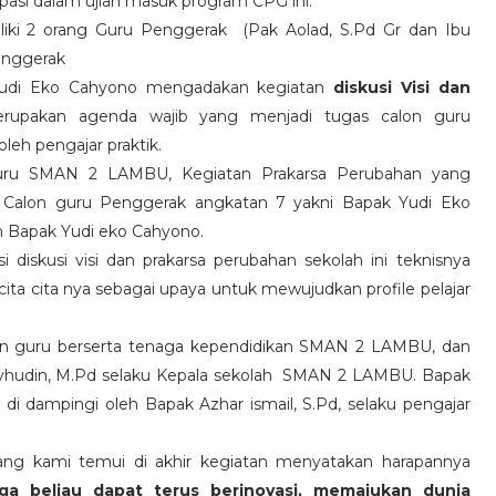
asi dalam ujian masuk program CPG ini.
iki 2 orang Guru Penggerak (Pak Aolad, S.Pd Gr dan Ibu
enggerak
 Yudi Eko Cahyono mengadakan kegiatan
diskusi Visi dan
merupakan agenda wajib yang menjadi tugas calon guru
eh pengajar praktik.
Guru SMAN 2 LAMBU, Kegiatan Prakarsa Perubahan yang
i Calon guru Penggerak angkatan 7 yakni Bapak Yudi Eko
an Bapak Yudi eko Cahyono.
diskusi visi dan prakarsa perubahan sekolah ini teknisnya
a cita nya sebagai upaya untuk mewujudkan profile pelajar
ewan guru berserta tenaga kependidikan SMAN 2 LAMBU, dan
syhudin, M.Pd selaku Kepala sekolah SMAN 2 LAMBU. Bapak
i dampingi oleh Bapak Azhar ismail, S.Pd, selaku pengajar
ang kami temui di akhir kegiatan menyatakan harapannya
a beliau dapat terus berinovasi, memajukan dunia