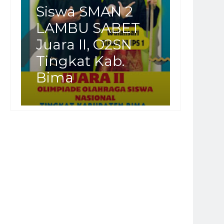
Siswa SMAN 2
LAMBU SABET
Juara II, O2SN
Tingkat Kab.
Bima