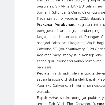
ada Guru SMAN 2 LAMBU yang berpartisip
Sejauh ini, SMAN 2 LAMBU telah memil
Sumarni, S.Pd
) dan 2 Orang Calon guru p
Pada jumat, 10 Februari 2023, Bapak
Prakarsa Perubahan
, kegiatan ini 
penggerak dalam rangka pendampingan ol
Kegiatan ini bertempat di Ruangan 
menjadi salah satu kegiatan Wajib bag
Cahyono, ST. (Ibu Syafriawaty, S.Pd Gr d
Kegiatan yang menyusun konsep diskusi 
setiap guru mengemukakan mimpi atau cit
pancasila.
Kegiatan ini di hadiri oleh anggota d
secara langsung di Buka oleh bapak Ma
Yudi Eko Cahyono, ST memimpin diskusi d
praktek.
Bapak Azhar selaku pengajar praktek y
untuk Pak Yudi Eko Cahyono, "
Semog