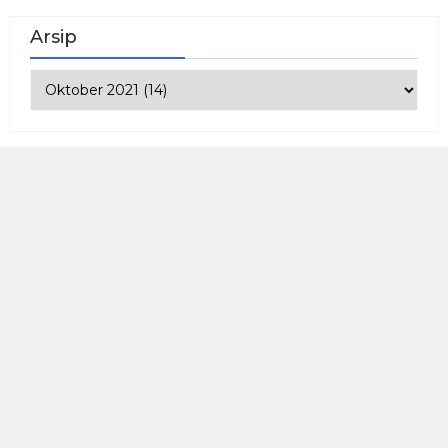
Arsip
BARU
POPULER
KOMENTAR
Pojok Prestasi
Wulansari, Sabet Juara 1, Lomba Lari Maraton
Tingkat Kec. LAMBU
SMAN 2 LAMBU
Sept 24, 2024
Pojok Berita