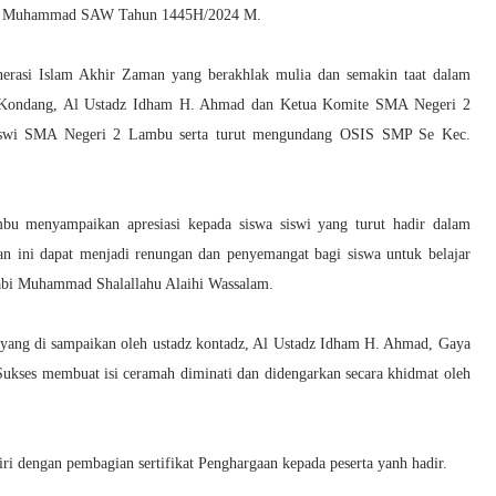
Nabi Muhammad SAW Tahun 1445H/2024 M.
rasi Islam Akhir Zaman yang berakhlak mulia dan semakin taat dalam
dz Kondang, Al Ustadz Idham H. Ahmad dan Ketua Komite SMA Negeri 2
 siswi SMA Negeri 2 Lambu serta turut mengundang OSIS SMP Se Kec.
 menyampaikan apresiasi kepada siswa siswi yang turut hadir dalam
tan ini dapat menjadi renungan dan penyemangat bagi siswa untuk belajar
Nabi Muhammad Shalallahu Alaihi Wassalam.
yang di sampaikan oleh ustadz kontadz, Al Ustadz Idham H. Ahmad, Gaya
Sukses membuat isi ceramah diminati dan didengarkan secara khidmat oleh
iri dengan pembagian sertifikat Penghargaan kepada peserta yanh hadir.