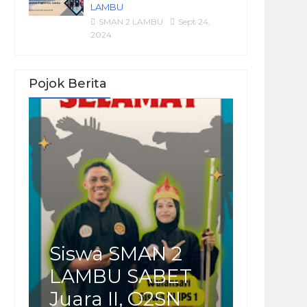
LAMBU
SMAN 2 LAMBU
Sept 24,
2024
Pojok Berita
Siswa SMAN 2
LAMBU SABET
Juara II, O2SN