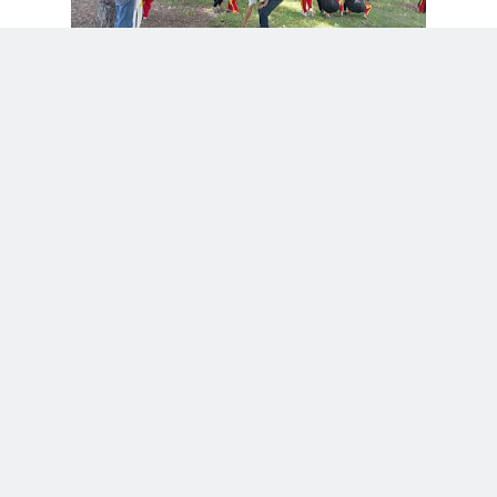
facebook
twitter
google+
SMAN 2 LAMBU