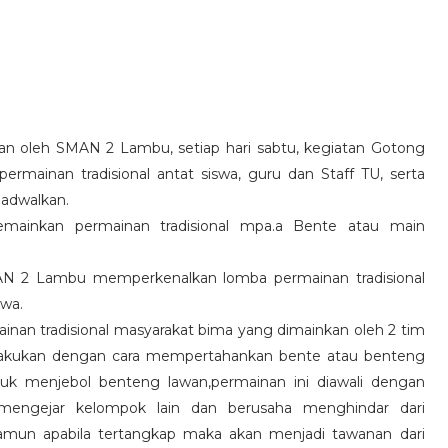
kan oleh SMAN 2 Lambu, setiap hari sabtu, kegiatan Gotong
mainan tradisional antat siswa, guru dan Staff TU, serta
jadwalkan.
mainkan permainan tradisional mpa.a Bente atau main
AN 2 Lambu memperkenalkan lomba permainan tradisional
swa.
nan tradisional masyarakat bima yang dimainkan oleh 2 tim
ilakukan dengan cara mempertahankan bente atau benteng
tuk menjebol benteng lawan,permainan ini diawali dengan
engejar kelompok lain dan berusaha menghindar dari
mun apabila tertangkap maka akan menjadi tawanan dari