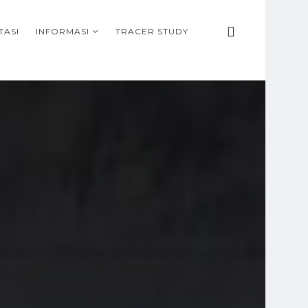
TASI
INFORMASI
TRACER STUDY