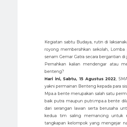
Kegiatan sabtu Budaya, rutin di laksana
royong membersihkan sekolah, Lomba per
senam Gemar Gatra secara bergantian di 
Pernahkan kalian mendengar atau me
benteng?
Hari ini, Sabtu, 15 Agustus 2022
, SM
yakni permainan Benteng kepada para si
Mpa.a bente merupakan salah satu permai
baik putra maupun putri.mpa.a bente d
dari serangan lawan serta berusaha un
kedua tim saling memancing untuk m
tangkapan kelompok yang mengejar na