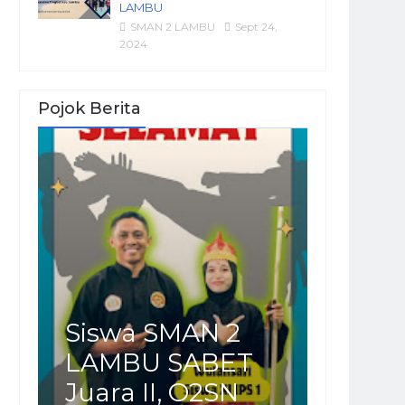
LAMBU
SMAN 2 LAMBU
Sept 24,
2024
Pojok Berita
Siswa SMAN 2
LAMBU SABET
Juara II, O2SN