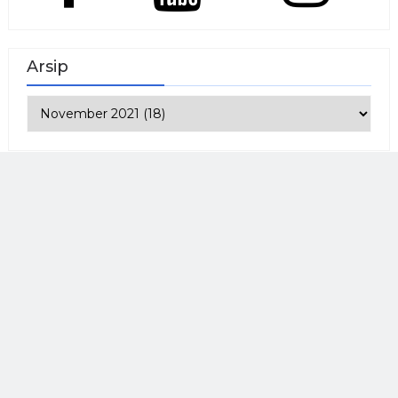
Arsip
BARU
POPULER
KOMENTAR
Pojok Prestasi
Wulansari, Sabet Juara 1, Lomba Lari Maraton
Tingkat Kec. LAMBU
SMAN 2 LAMBU
Sept 24, 2024