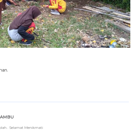
nan.
LAMBU
kolah.. Selamat Menikmati