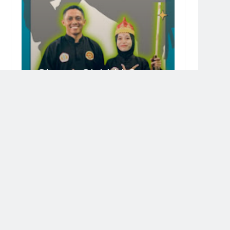
Siswa SMAN 2
LAMBU SABET
Juara II, O2SN
Tingkat Kab.
Bima
ubungi Kami