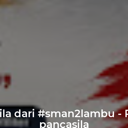
a dari #sman2lambu - Re
pancasila