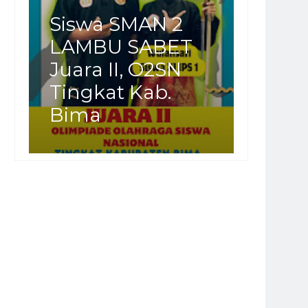
Siswa SMAN 2
LAMBU SABET
Juara II, O2SN
Tingkat Kab.
Bima