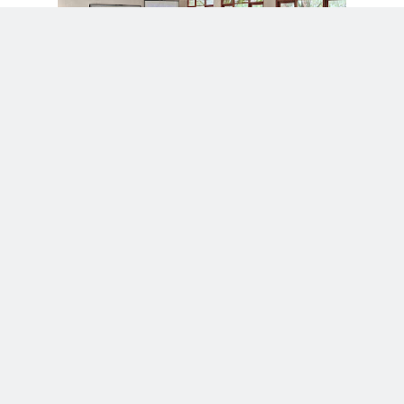
Melalui kegiatan Roadshow Universitas Indonesia ini, SMAN 2 Lambu
tidak hanya mendapatkan tambahan wawasan akademik, tetapi juga
penguatan nilai-nilai karakter, perencanaan masa depan, serta kesadaran
akan pentingnya menunda pernikahan dini demi pendidikan dan kualitas
hidup yang lebih baik. Diharapkan, semangat dan inspirasi yang
dibagikan dalam kegiatan ini dapat terus hidup dan menjadi bekal bagi
siswa SMAN 2 Lambu dalam merajut mimpi serta membangun generasi
yang cerdas, berdaya saing, dan berorientasi pada masa depan.