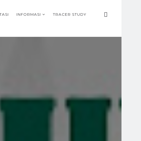
TASI
INFORMASI
TRACER STUDY