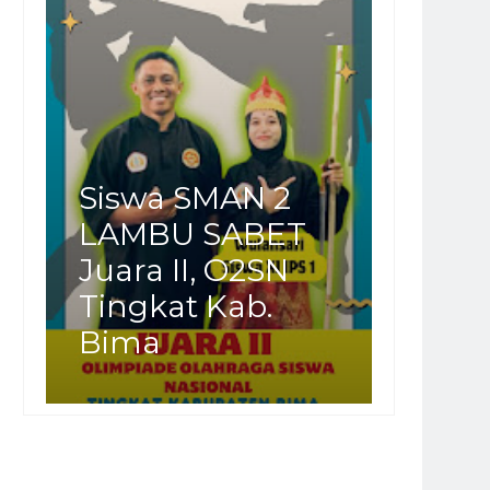
Siswa SMAN 2
LAMBU SABET
Juara II, O2SN
Tingkat Kab.
Bima