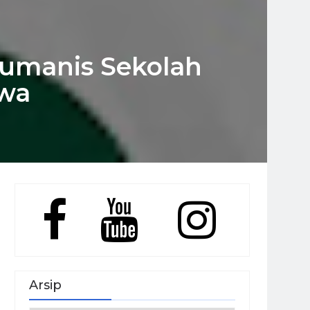
Humanis Sekolah
swa
Arsip