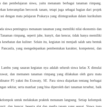
ah dan pembelajaran siswa, yaitu menanam berbagai tanaman rimpang.
rkan keterampilan bercocok tanam, tetapi juga sebagai bagian dari projek
orasi dengan mata pelajaran Prakarya yang diintegrasikan dalam kurikulum
ada siswa pentingnya menanam tanaman yang memiliki nilai ekonomis dan
 Tanaman rimpang, seperti jahe, kunyit, dan kencur, tidak hanya memiliki
a kesehatan dan kuliner. Selain itu, kegiatan ini menjadi salah satu bentuk
ar Pancasila, yang mengedepankan pembentukan karakter, kompetensi, dan
mbu yang sasaran kegiatan nya adalah seluruh siswa kelas X dimulai
rawat, dan memanen tanaman rimpang yang dilakukan oleh guru mata
dinator P5 yakni ibu Erawaty, SE. Para siswa diajarkan tentang berbagai
an sekitar, serta manfaat yang bisa diperoleh dari tanaman tersebut, baik
a kelompok untuk melakukan praktek menanam langsung. Setiap kelompok
unyit, dan kencur, beserta alat dan media tanam yang sesuai. Siswa juga