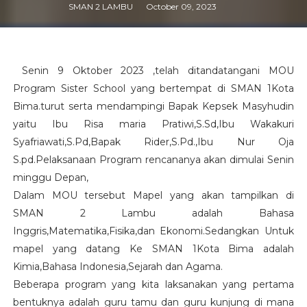
SMAN 2 LAMBU
October 09, 2023
Senin 9 Oktober 2023 ,telah ditandatangani MOU
Program Sister School yang bertempat di SMAN 1Kota
Bima.turut serta mendampingi Bapak Kepsek Masyhudin
yaitu Ibu Risa maria Pratiwi,S.Sd,Ibu Wakakuri
Syafriawati,S.Pd,Bapak Rider,S.Pd.,Ibu Nur Oja
S.pd.Pelaksanaan Program rencananya akan dimulai Senin
minggu Depan,
Dalam MOU tersebut Mapel yang akan tampilkan di
SMAN 2 Lambu adalah Bahasa
Inggris,Matematika,Fisika,dan Ekonomi.Sedangkan Untuk
mapel yang datang Ke SMAN 1Kota Bima adalah
Kimia,Bahasa Indonesia,Sejarah dan Agama.
Beberapa program yang kita laksanakan yang pertama
bentuknya adalah guru tamu dan guru kunjung di mana