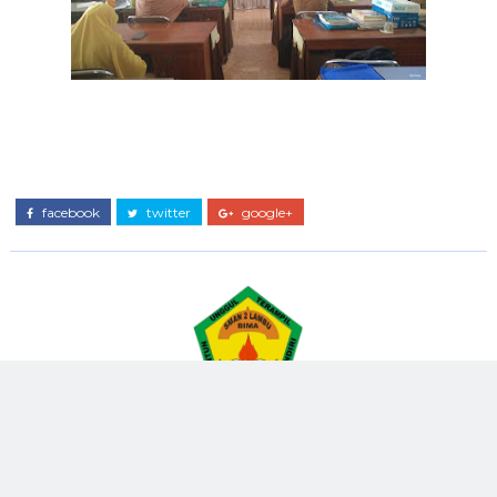
facebook
twitter
google+
SMAN 2 LAMBU
Jurnalis Sekolah.. Selamat Menikmati