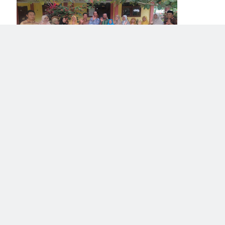
5.
Kerja sama dengan SMPN 2 Lambu, Desa Monta Baru
Kecamatan Lambu