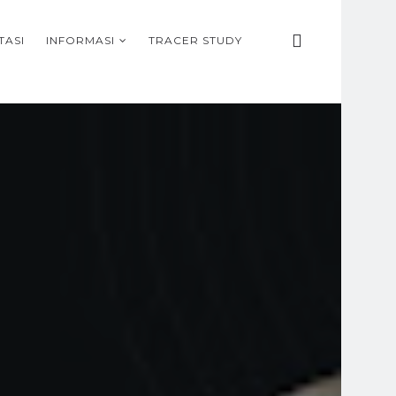
TASI
INFORMASI
TRACER STUDY