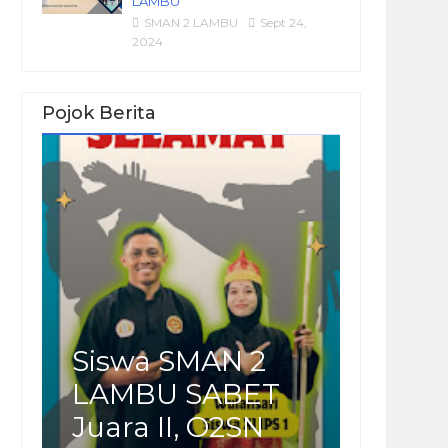
LAMBU
SMAN 2 LAMBU
Sept 24,
2024
Pojok Berita
Siswa SMAN 2
LAMBU SABET
Juara II, O2SN