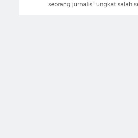
seorang jurnalis" ungkat salah s
facebook
twitter
google+
SMAN 2 
Jurnalis Se
Posting Lebih Baru
FACEBOOK