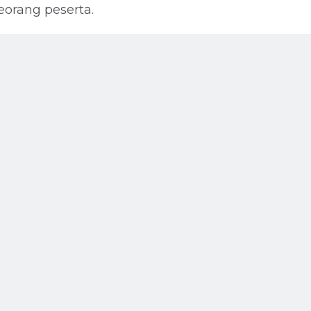
eorang peserta.
LAMBU
kolah.. Selamat Menikmati
Posting Lama