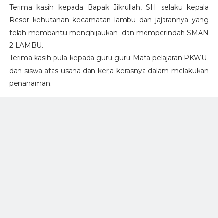
Terima kasih kepada Bapak Jikrullah, SH selaku kepala
Resor kehutanan kecamatan lambu dan jajarannya yang
telah membantu menghijaukan dan memperindah SMAN
2 LAMBU.
Terima kasih pula kepada guru guru Mata pelajaran PKWU
dan siswa atas usaha dan kerja kerasnya dalam melakukan
penanaman.
Semoga tanaman yang telah di tanam dapat tumbuh
dengan subur, dan semakin menambah exsotis SMAN 2
LAMBU.