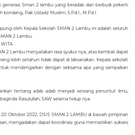
generasi Sman 2 lambu yang beradab dan berbudi pekerti
 kondang, Pak Ustadz Muslim, S.Pd.I., M.Pd.I.
ngsung oleh Kepala Sekolah SMAN 2 Lambu ini adalah seluruh
a SMAN 2 Lambu.
0 WITA.
N 2 Lambu menyatakan rasa syukur nya, atas kembali dapat
urang lebih setahun tidak dapat di laksanakan. Kepala sekolah
untuk mendengarkan dengan seksama apa yang sampaikan
nkan tentang adab adab menjadi seorang penuntut ilmu,
 baginda Rasulullah, SAW selama hidup nya.
is 20 Oktober 2022, OSIS SMAN 2 LAMBU di bawah pimpinan
asari, mengadakan dapat koordinasi guna memastikan sukses