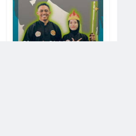
Siswa SMAN 2
LAMBU SABET
Juara II, O2SN
Tingkat Kab.
Bima
ubungi Kami