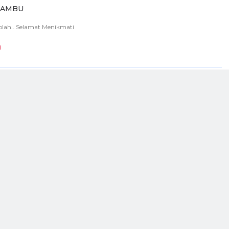
LAMBU
kolah.. Selamat Menikmati
Posting Lama
H