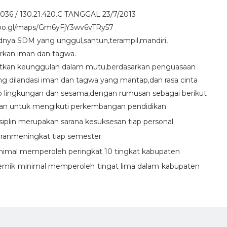
30.21.420.C TANGGAL 23/7/2013
/maps/Gm6yFjY3wv6vTRy57
unggul,santun,terampil,mandiri,
dan tagwa.
n dalam mutu,berdasarkan penguasaan
dan tagwa yang mantap,dan rasa cinta
esama,dengan rumusan sebagai berikut
kan untuk mengikuti perkembangan pendidikan
isiplin merupakan sarana kesuksesan tiap personal
jaranmeningkat tiap semester
inimal memperoleh peringkat 10 tingkat kabupaten
demik minimal memperoleh tingat lima dalam kabupaten