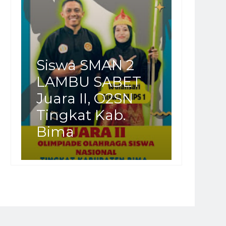
Siswa SMAN 2
LAMBU SABET
Juara II, O2SN
Tingkat Kab.
Bima