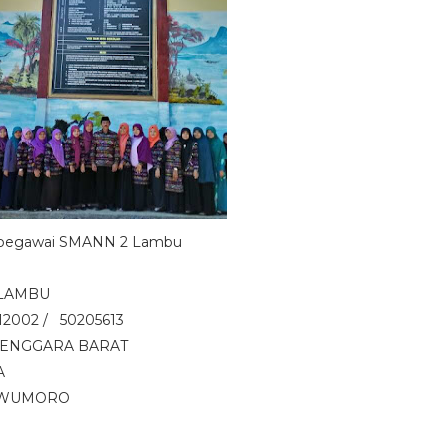
 pegawai SMANN 2 Lambu
AMBU
002 / 50205613
ARA BARAT
A
MORO