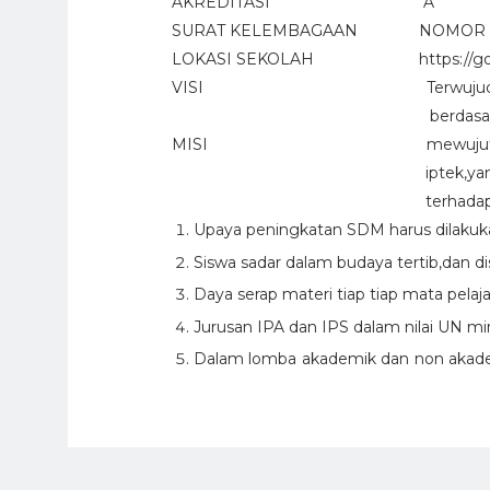
AKREDITASI A
SURAT KELEMBAGAAN NOMOR 036 / 1
LOKASI SEKOLAH https://goo.gl
VISI Terwujudnya SDM yang 
berdasarkan iman 
MISI mewujutkan keunggula
iptek,yang dilandasi iman 
terhadap lingkungan dan s
Upaya peningkatan SDM harus dilaku
Siswa sadar dalam budaya tertib,dan d
Daya serap materi tiap tiap mata pela
Jurusan IPA dan IPS dalam nilai UN m
Dalam lomba akademik dan non aka
Kepala sekolah : Irham,S.Pd,Kn.M.Pd